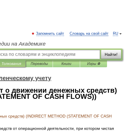
Запомнить сайт
Словарь на свой сайт
RU
едии на Академике
Найти!
Толкования
Переводы
Книги
Игры ⚽
ленческому учету
т о движении денежных средств)
TATEMENT OF CASH FLOWS))
ных
средств
) (
INDIRECT
METHOD
(
STATEMENT
OF
CASH
редств
от
операционной
деятельности
,
при
котором
чистая