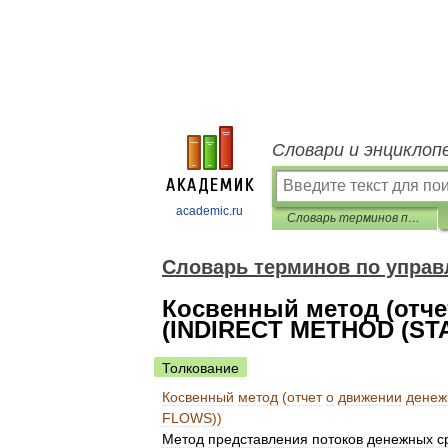
Словари и энциклоп
academic.ru
Словарь терминов по управленческому учету
Словарь терминов по управ
Косвенный метод (отче
(INDIRECT METHOD (S
Толкование
Косвенный
метод
(
отчет
о
движении
денеж
FLOWS
))
Метод
представления
потоков
денежных
с