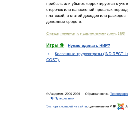
прибыль
или
убыток
корректируется
с
учет
отсрочек
или
начислений
прошлых
период
платежей
,
и
статей
доходов
или
расходов
,
денежных
средств
.
Словарь
терминов
по
управленческому
учету
.
1998
.
Игры ⚽
Нужно сделать НИР?
Косвенные трудозатраты (INDIRECT 
COST)
© Академик, 2000-2026
Обратная связь:
Техподдерж
👣 Путешествия
Экспорт словарей на сайты
, сделанные на PHP,
Jo