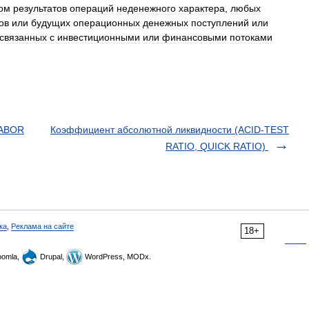
ом
результатов
операций
неденежного
характера
,
любых
ов
или
будущих
операционных
денежных
поступлений
или
связанных
с
инвестиционными
или
финансовыми
потоками
LABOR
Коэффициент абсолютной ликвидности (ACID-TEST
RATIO, QUICK RATIO)
ка
,
Реклама на сайте
18+
omla,
Drupal,
WordPress, MODx.